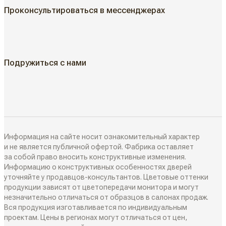
Проконсультироваться в мессенджерах
Классические двери
ГДЕ КУПИТЬ
Жалюзийные двери
КАК КУПИТЬ
Подружиться с нами
Алюминиевые двери
Как выбрать
ДИЗАЙН-ПРОЕКТЫ
Двери в наличии
Как замерить
РАЗДВИЖНЫЕ ПЕРЕГОРОДКИ
Информация на сайте носит ознакомительный характер
Дизайнеры в вашем городе
и не является публичной офертой. Фабрика оставляет
за собой право вносить конструктивные изменения.
Классические перегородки
Информацию о конструктивных особенностях дверей
СИСТЕМЫ ОТКРЫВАНИЯ
Блог
уточняйте у продавцов-консультантов. Цветовые оттенки
Современные перегородки
продукции зависят от цветопередачи монитора и могут
Распашные двери
незначительно отличаться от образцов в салонах продаж.
ИНТЕРЬЕРНЫЕ РЕШЕНИЯ
Вся продукция изготавливается по индивидуальным
Алюминиевые перегородки
проектам. Цены в регионах могут отличаться от цен,
Складные двери