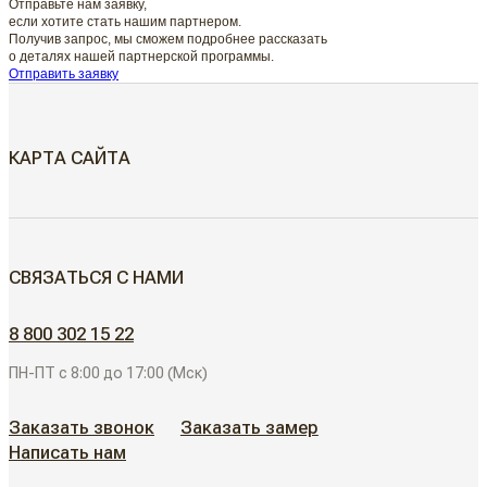
Отправьте нам заявку,
если хотите стать нашим партнером.
Получив запрос, мы сможем подробнее рассказать
о деталях нашей партнерской программы.
Отправить заявку
КАРТА САЙТА
МЕЖКОМНАТНЫЕ ДВЕРИ
СВЯЗАТЬСЯ С НАМИ
Скрытые двери
ДВЕРИ ДЛЯ ОБЪЕКТОВ
8 800 302 15 22
Современные двери
ПН-ПТ с 8:00 до 17:00 (Мск)
АЛЮМИНИЕВЫЕ РЕШЕНИЯ
Дизайнерские двери
Заказать звонок
Заказать замер
Написать нам
АКЦИИ
Неоклассические двери