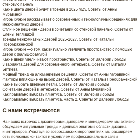
стеновую панель
Какие цвета дверей будут в тренде в 2025 году. Советы от Анны
Муравиной
Игорь Куркин рассказывает о современных и технологичных решениях для
межкомнатных дверей
Отличное решение - двери в сочетании со стеновой панелью. Советы от
Елены Теплицкой
Тренды межкомнатных дверей 2025-2027. Советы от Натальи
Преображенской
Игорь Куркин —о том, как визуально увеличить пространство с помощью
двери с фальшфрамугой
Какие двери увеличивают пространство. Советы от Валерии Лободы
3 варианта дверей для современного интерьера. Советы от Виталия
Битиева
Модный тренд на алюминиевые решения. Советы от Анны Муравиной
Факторы влияющие на выбор дверей. Советы от Натальи Преображенской
Какие выбрать дверные петли. Советы от Валерии Лободы
Сочетание дверей в интерьере. Советы от Анны Муравиной
Как правильно выбрать плинтуса. Советы от Валерии Лободы
Как правильно выбрать плинтуса. Часть 2. Советы от Валерии Лободы
С нами встречаются
На наших встречах с дизайнерами, дилерами и менеджерами мы активно
обсуждаем актуальные тренды и делимся опытом в области дизайна
и интерьеров. Участвуя во всероссийских мероприятиях, мы расширяем
сеть полезных контактов и укрепляем профессиональные связи