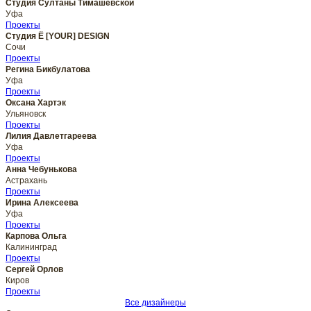
Студия Султаны Тимашевской
Уфа
Проекты
Студия Ё [YOUR] DESIGN
Сочи
Проекты
Регина Бикбулатова
Уфа
Проекты
Оксана Хартэк
Ульяновск
Проекты
Лилия Давлетгареева
Уфа
Проекты
Анна Чебунькова
Астрахань
Проекты
Ирина Алексеева
Уфа
Проекты
Карпова Ольга
Калининград
Проекты
Сергей Орлов
Киров
Проекты
Все дизайнеры